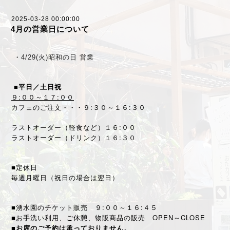
2025-03-28 00:00:00
4月の営業日について
・
4/29(火)昭和の日 営業
■平日／土日祝
９:００～１７:００
カフェのご注文・・・９:３０～１６:３０
ラストオーダー（軽食など）１６:００
ラストオーダー（ドリンク）１６:３０
■定休日
毎週月曜日（祝日の場合は翌日）
■湧水園のチケット販売 ９:００～１６:４５
■お手洗い利用、ご休憩、物販商品の販売 OPEN～CLOSE
■お席のご予約は承っておりません。