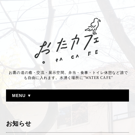
お鷹の道の癒・交流・展示空間。弁当・食事・トイレ休憩など誰で
も自由に入れます。水湧く場所に"WATER CAFE"
MENU ▼
お知らせ