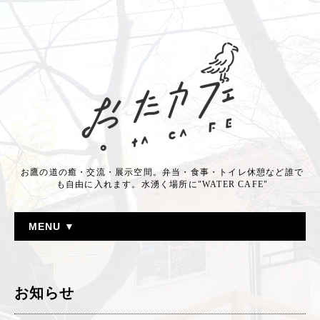
お鷹の道の癒・交流・展示空間。弁当・食事・トイレ休憩など誰で
も自由に入れます。水湧く場所に"WATER CAFE"
MENU ▼
お知らせ