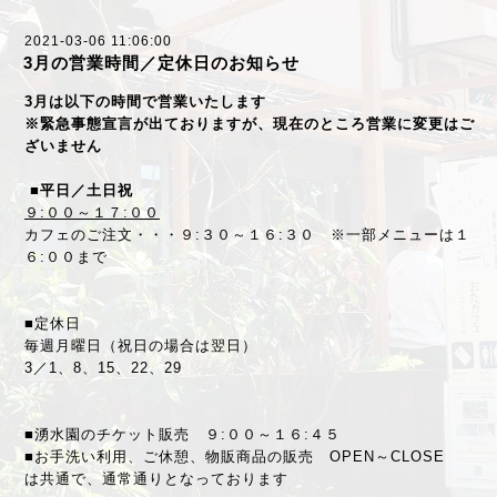
2021-03-06 11:06:00
3月の営業時間／定休日のお知らせ
3月は以下の時間で営業いたします
※緊急事態宣言が出ておりますが、現在のところ営業に変更はご
ざいません
■平日／土日祝
９:００～１７:００
カフェのご注文・・・９:３０～１６:３０ ※一部メニューは１
６:００まで
■定休日
毎週月曜日（祝日の場合は翌日）
3／1、
8、15、22、29
■湧水園のチケット販売 ９:００～１６:４５
■お手洗い利用、ご休憩、物販商品の販売 OPEN～CLOSE
は共通で、通常通りとなっております