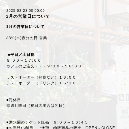
2025-02-28 00:00:00
3月の営業日について
3月の営業日について
3/20(木)春分の日 営業
■平日／土日祝
９:００～１７:００
カフェのご注文・・・９:３０～１６:３０
ラストオーダー（軽食など）１６:００
ラストオーダー（ドリンク）１６:３０
■定休日
毎週月曜日（祝日の場合は翌日）
■湧水園のチケット販売 ９:００～１６:４５
■お手洗い利用、ご休憩、物販商品の販売 OPEN～CLOSE