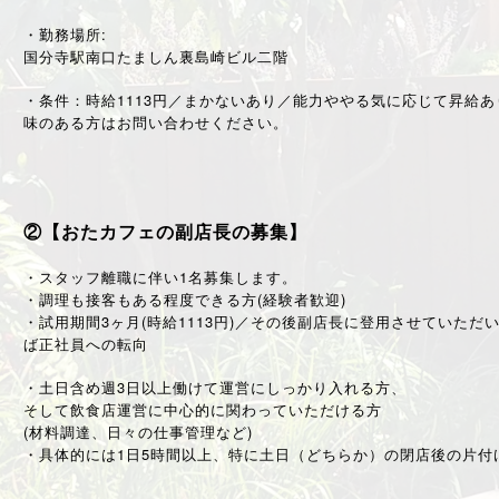
・勤務場所:
国分寺駅南口たましん裏島崎ビル二階
・条件：時給1113円／まかないあり／能力ややる気に応じて昇給
味のある方はお問い合わせください。
②【おたカフェの副店長の募集】
・スタッフ離職に伴い1名募集します。
・調理も接客もある程度できる方(経験者歓迎)
・試用期間3ヶ月(時給1113円)／その後副店長に登用させていた
ば正社員への転向
・土日含め週3日以上働けて運営にしっかり入れる方、
そして飲食店運営に中心的に関わっていただける方
(材料調達、日々の仕事管理など)
・具体的には1日5時間以上、特に土日（どちらか）の閉店後の片付