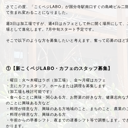
さてこの度、「こくベジLABO」が国分寺駅南口すぐの島崎ビル二
て生まれ変わることになりました。
週3日は加工場ですが、週4日はカフェとして外に開く場所にして、
場として進化します。7月中旬スタート予定です。
そこで以下のような方を募集したいと考えます、奮って応募のほど
①【新こくベジLABO・カフェのスタッフ募集】
・曜日：火〜木曜はラボ（加工場）、金〜月曜はカフェ
・主にカフェスタッフ、ホールまたは調理を募集します
（加工場も検討可能です）
・食べることに興味・関心ある方、お野菜の好きな方、健康志向な
のことに興味ある方など
・料理が得意な方、興味のある方地域のこと、まちのこと、農業の
・料理が得意な方、興味のある方
・午前からの早番シフト、夜までの遅番シフト等で調整します。で
かります。