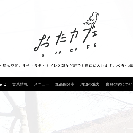
展示空間。弁当・食事・トイレ休憩など誰でも自由に入れます。水湧く場所に"
らせ
営業情報
メニュー
逸品国分寺
周辺の魅力
史跡の駅につい