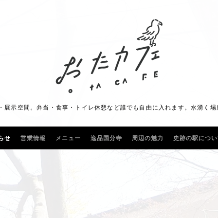
展示空間。弁当・食事・トイレ休憩など誰でも自由に入れます。水湧く場所に"
らせ
営業情報
メニュー
逸品国分寺
周辺の魅力
史跡の駅につい