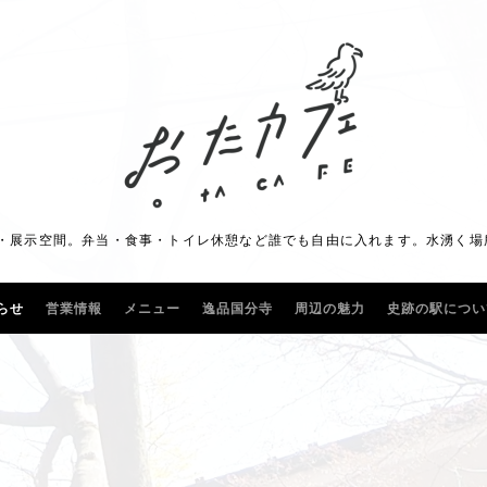
展示空間。弁当・食事・トイレ休憩など誰でも自由に入れます。水湧く場所に"
らせ
営業情報
メニュー
逸品国分寺
周辺の魅力
史跡の駅につい