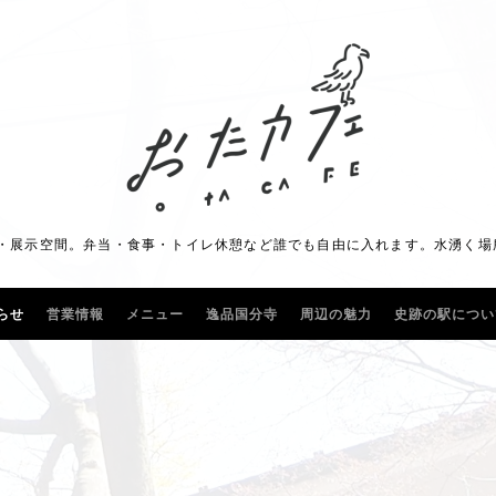
展示空間。弁当・食事・トイレ休憩など誰でも自由に入れます。水湧く場所に"
らせ
営業情報
メニュー
逸品国分寺
周辺の魅力
史跡の駅につい