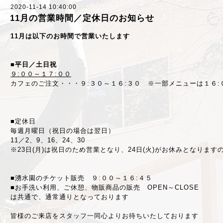
2020-11-14 10:40:00
11月の営業時間／定休日のお知らせ
11月は以下のお時間で営業いたします
■平日／土日祝
９:００～１７:００
カフェのご注文・・・９:３０～１６:３０ ※一部メニューは１６:
■定休日
毎週月曜日（祝日の場合は翌日）
11／2、9、16、24、30
※23日(月)は祝日のため営業となり、24日(火)がお休みとなりま
■湧水園のチケット販売 ９:００～１６:４５
■お手洗い利用、ご休憩、物販商品の販売 OPEN～CLOSE
は共通で、通常通りとなっております
皆様のご来店をスタッフ一同心よりお待ちいたしております