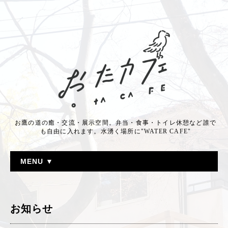
お鷹の道の癒・交流・展示空間。弁当・食事・トイレ休憩など誰で
も自由に入れます。水湧く場所に"WATER CAFE"
MENU ▼
お知らせ